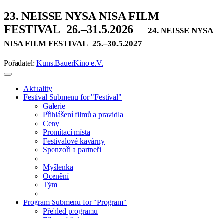
23. NEISSE NYSA NISA FILM
FESTIVAL
26.–31.5.2026
24. NEISSE NYSA
NISA FILM FESTIVAL
25.–30.5.2027
Pořadatel:
KunstBauerKino e.V.
Aktuality
Festival
Submenu for "Festival"
Galerie
Přihlášení filmů a pravidla
Ceny
Promítací místa
Festivalové kavárny
Sponzoři a partneři
Myšlenka
Ocenění
Tým
Program
Submenu for "Program"
Přehled programu