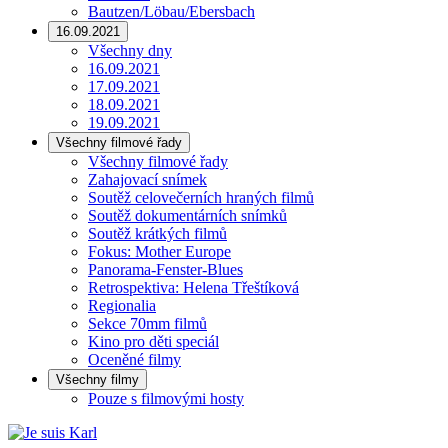
Bautzen/Löbau/Ebersbach
16.09.2021
Všechny dny
16.09.2021
17.09.2021
18.09.2021
19.09.2021
Všechny filmové řady
Všechny filmové řady
Zahajovací snímek
Soutěž celovečerních hraných filmů
Soutěž dokumentárních snímků
Soutěž krátkých filmů
Fokus: Mother Europe
Panorama-Fenster-Blues
Retrospektiva: Helena Třeštíková
Regionalia
Sekce 70mm filmů
Kino pro děti speciál
Oceněné filmy
Všechny filmy
Pouze s filmovými hosty