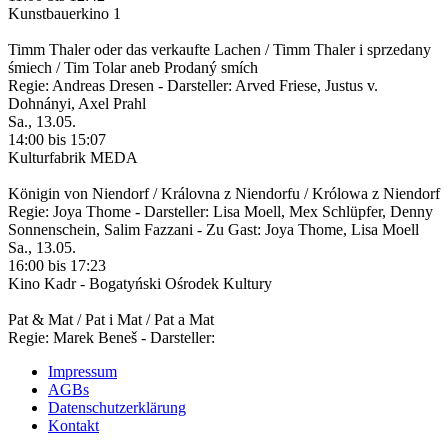
Kunstbauerkino 1
Timm Thaler oder das verkaufte Lachen / Timm Thaler i sprzedany
śmiech / Tim Tolar aneb Prodaný smích
Regie: Andreas Dresen - Darsteller: Arved Friese, Justus v.
Dohnányi, Axel Prahl
Sa., 13.05.
14:00 bis 15:07
Kulturfabrik MEDA
Königin von Niendorf / Královna z Niendorfu / Królowa z Niendorf
Regie: Joya Thome - Darsteller: Lisa Moell, Mex Schlüpfer, Denny
Sonnenschein, Salim Fazzani - Zu Gast: Joya Thome, Lisa Moell
Sa., 13.05.
16:00 bis 17:23
Kino Kadr - Bogatyński Ośrodek Kultury
Pat & Mat / Pat i Mat / Pat a Mat
Regie: Marek Beneš - Darsteller:
Impressum
AGBs
Datenschutzerklärung
Kontakt