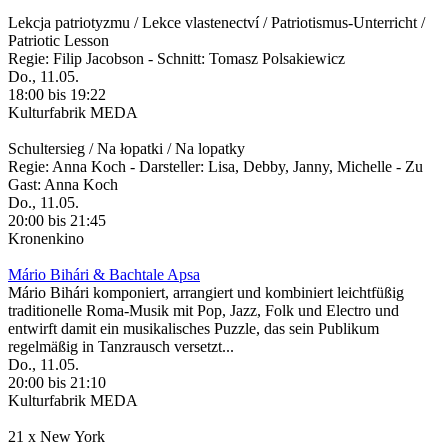
Lekcja patriotyzmu / Lekce vlastenectví / Patriotismus-Unterricht /
Patriotic Lesson
Regie: Filip Jacobson - Schnitt: Tomasz Polsakiewicz
Do., 11.05.
18:00 bis 19:22
Kulturfabrik MEDA
Schultersieg / Na łopatki / Na lopatky
Regie: Anna Koch - Darsteller: Lisa, Debby, Janny, Michelle - Zu
Gast: Anna Koch
Do., 11.05.
20:00 bis 21:45
Kronenkino
Mário Bihári & Bachtale Apsa
Mário Bihári komponiert, arrangiert und kombiniert leichtfüßig
traditionelle Roma-Musik mit Pop, Jazz, Folk und Electro und
entwirft damit ein musikalisches Puzzle, das sein Publikum
regelmäßig in Tanzrausch versetzt...
Do., 11.05.
20:00 bis 21:10
Kulturfabrik MEDA
21 x New York