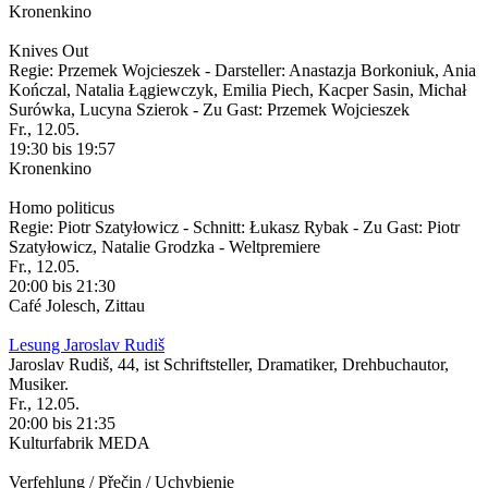
Kronenkino
Knives Out
Regie: Przemek Wojcieszek - Darsteller: Anastazja Borkoniuk, Ania
Kończal, Natalia Łągiewczyk, Emilia Piech, Kacper Sasin, Michał
Surówka, Lucyna Szierok - Zu Gast: Przemek Wojcieszek
Fr., 12.05.
19:30 bis 19:57
Kronenkino
Homo politicus
Regie: Piotr Szatyłowicz - Schnitt: Łukasz Rybak - Zu Gast: Piotr
Szatyłowicz, Natalie Grodzka - Weltpremiere
Fr., 12.05.
20:00 bis 21:30
Café Jolesch, Zittau
Lesung Jaroslav Rudiš
Jaroslav Rudiš, 44, ist Schriftsteller, Dramatiker, Drehbuchautor,
Musiker.
Fr., 12.05.
20:00 bis 21:35
Kulturfabrik MEDA
Verfehlung / Přečin / Uchybienie