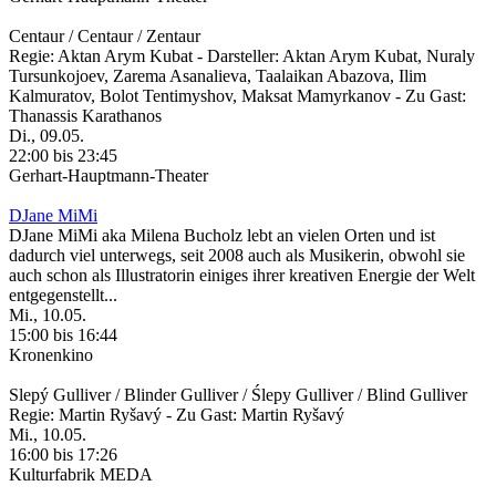
Centaur / Centaur / Zentaur
Regie: Aktan Arym Kubat - Darsteller: Aktan Arym Kubat, Nuraly
Tursunkojoev, Zarema Asanalieva, Taalaikan Abazova, Ilim
Kalmuratov, Bolot Tentimyshov, Maksat Mamyrkanov - Zu Gast:
Thanassis Karathanos
Di., 09.05.
22:00 bis 23:45
Gerhart-Hauptmann-Theater
DJane MiMi
DJane MiMi aka Milena Bucholz lebt an vielen Orten und ist
dadurch viel unterwegs, seit 2008 auch als Musikerin, obwohl sie
auch schon als Illustratorin einiges ihrer kreativen Energie der Welt
entgegenstellt...
Mi., 10.05.
15:00 bis 16:44
Kronenkino
Slepý Gulliver / Blinder Gulliver / Ślepy Gulliver / Blind Gulliver
Regie: Martin Ryšavý - Zu Gast: Martin Ryšavý
Mi., 10.05.
16:00 bis 17:26
Kulturfabrik MEDA