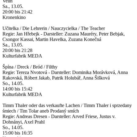
Velin
Sa., 13.05.
20:00 bis 21:42
Kronenkino
Učitelka / Die Lehrerin / Nauczycielka / The Teacher
Regie: Jan Hřebejk - Darsteller: Zuzana Mauréry, Peter Bebjak,
Csongor Kassai, Martin Havelka, Zuzana Konečná
Sa., 13.05.
20:00 bis 21:28
Kulturfabrik MEDA
Špína / Dreck / Bród / Filthy
Regie: Tereza Nvotová - Darsteller: Dominika Morávková, Anna
Rakovská, Róbert Jakab, Patrik Holubář, Anna Šišková
So., 14.05.
14:00 bis 15:42
Kulturfabrik MEDA
Timm Thaler oder das verkaufte Lachen / Timm Thaler i sprzedany
śmiech / Tim Tolar aneb Prodaný smích
Regie: Andreas Dresen - Darsteller: Arved Friese, Justus v.
Dohnányi, Axel Prahl
So., 14.05.
15:00 bis 16:35