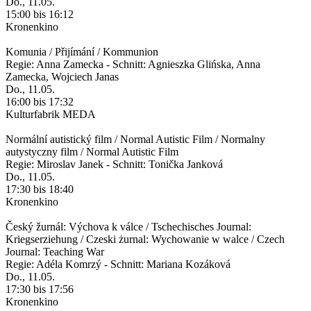
Do., 11.05.
15:00 bis 16:12
Kronenkino
Komunia / Přijímání / Kommunion
Regie: Anna Zamecka - Schnitt: Agnieszka Glińska, Anna
Zamecka, Wojciech Janas
Do., 11.05.
16:00 bis 17:32
Kulturfabrik MEDA
Normální autistický film / Normal Autistic Film / Normalny
autystyczny film / Normal Autistic Film
Regie: Miroslav Janek - Schnitt: Tonička Janková
Do., 11.05.
17:30 bis 18:40
Kronenkino
Český žurnál: Výchova k válce / Tschechisches Journal:
Kriegserziehung / Czeski żurnal: Wychowanie w walce / Czech
Journal: Teaching War
Regie: Adéla Komrzý - Schnitt: Mariana Kozáková
Do., 11.05.
17:30 bis 17:56
Kronenkino