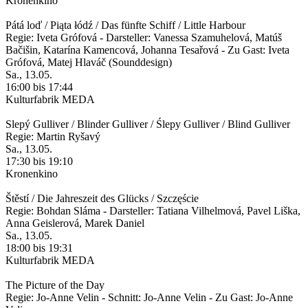
Kronenkino
Pátá loď / Piąta łódź / Das fünfte Schiff / Little Harbour
Regie: Iveta Grófová - Darsteller: Vanessa Szamuhelová, Matúš
Bačišin, Katarína Kamencová, Johanna Tesařová - Zu Gast: Iveta
Grófová, Matej Hlaváč (Sounddesign)
Sa., 13.05.
16:00 bis 17:44
Kulturfabrik MEDA
Slepý Gulliver / Blinder Gulliver / Ślepy Gulliver / Blind Gulliver
Regie: Martin Ryšavý
Sa., 13.05.
17:30 bis 19:10
Kronenkino
Štěstí / Die Jahreszeit des Glücks / Szczęście
Regie: Bohdan Sláma - Darsteller: Tatiana Vilhelmová, Pavel Liška,
Anna Geislerová, Marek Daniel
Sa., 13.05.
18:00 bis 19:31
Kulturfabrik MEDA
The Picture of the Day
Regie: Jo-Anne Velin - Schnitt: Jo-Anne Velin - Zu Gast: Jo-Anne