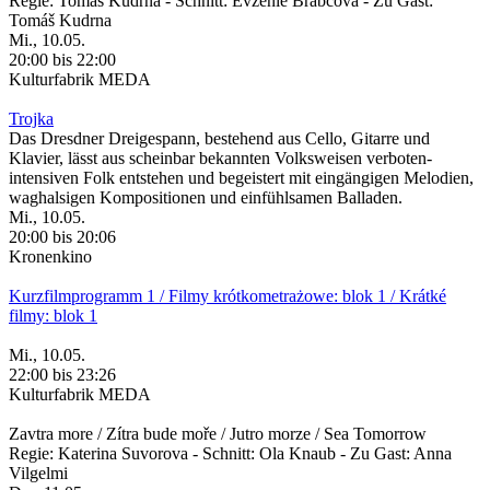
Regie: Tomáš Kudrna - Schnitt: Evženie Brabcová - Zu Gast:
Tomáš Kudrna
Mi., 10.05.
20:00 bis 22:00
Kulturfabrik MEDA
Trojka
Das Dresdner Dreigespann, bestehend aus Cello, Gitarre und
Klavier, lässt aus scheinbar bekannten Volksweisen verboten-
intensiven Folk entstehen und begeistert mit eingängigen Melodien,
waghalsigen Kompositionen und einfühlsamen Balladen.
Mi., 10.05.
20:00 bis 20:06
Kronenkino
Kurzfilmprogramm 1 / Filmy krótkometrażowe: blok 1 / Krátké
filmy: blok 1
Mi., 10.05.
22:00 bis 23:26
Kulturfabrik MEDA
Zavtra more / Zítra bude moře / Jutro morze / Sea Tomorrow
Regie: Katerina Suvorova - Schnitt: Ola Knaub - Zu Gast: Anna
Vilgelmi