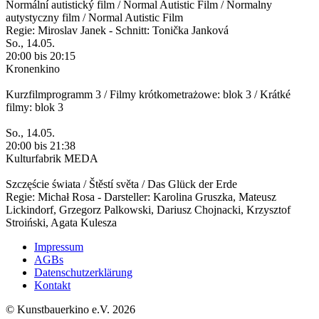
Normální autistický film / Normal Autistic Film / Normalny
autystyczny film / Normal Autistic Film
Regie: Miroslav Janek - Schnitt: Tonička Janková
So., 14.05.
20:00 bis 20:15
Kronenkino
Kurzfilmprogramm 3 / Filmy krótkometrażowe: blok 3 / Krátké
filmy: blok 3
So., 14.05.
20:00 bis 21:38
Kulturfabrik MEDA
Szczęście świata / Štěstí světa / Das Glück der Erde
Regie: Michał Rosa - Darsteller: Karolina Gruszka, Mateusz
Lickindorf, Grzegorz Palkowski, Dariusz Chojnacki, Krzysztof
Stroiński, Agata Kulesza
Impressum
AGBs
Datenschutzerklärung
Kontakt
© Kunstbauerkino e.V. 2026