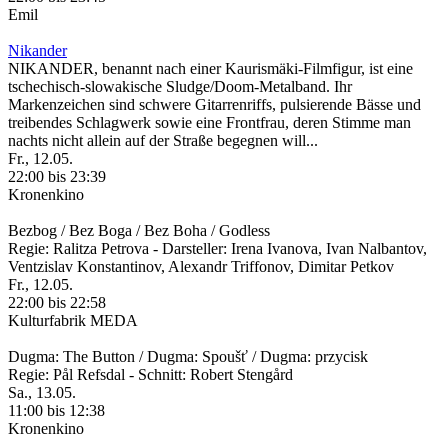
Emil
Nikander
NIKANDER, benannt nach einer Kaurismäki-Filmfigur, ist eine
tschechisch-slowakische Sludge/Doom-Metalband. Ihr
Markenzeichen sind schwere Gitarrenriffs, pulsierende Bässe und
treibendes Schlagwerk sowie eine Frontfrau, deren Stimme man
nachts nicht allein auf der Straße begegnen will...
Fr., 12.05.
22:00 bis 23:39
Kronenkino
Bezbog / Bez Boga / Bez Boha / Godless
Regie: Ralitza Petrova - Darsteller: Irena Ivanova, Ivan Nalbantov,
Ventzislav Konstantinov, Alexandr Triffonov, Dimitar Petkov
Fr., 12.05.
22:00 bis 22:58
Kulturfabrik MEDA
Dugma: The Button / Dugma: Spoušť / Dugma: przycisk
Regie: Pål Refsdal - Schnitt: Robert Stengård
Sa., 13.05.
11:00 bis 12:38
Kronenkino