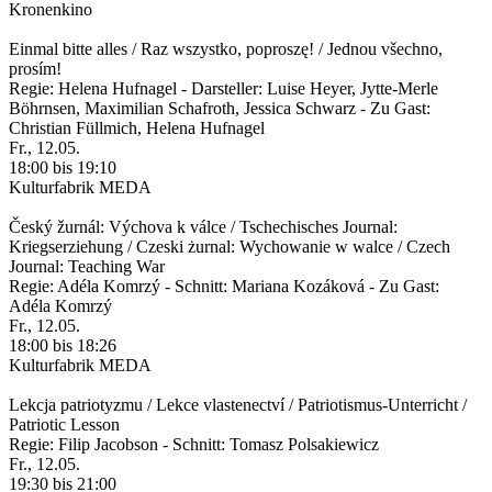
Kronenkino
Einmal bitte alles / Raz wszystko, poproszę! / Jednou všechno,
prosím!
Regie: Helena Hufnagel - Darsteller: Luise Heyer, Jytte-Merle
Böhrnsen, Maximilian Schafroth, Jessica Schwarz - Zu Gast:
Christian Füllmich, Helena Hufnagel
Fr., 12.05.
18:00 bis 19:10
Kulturfabrik MEDA
Český žurnál: Výchova k válce / Tschechisches Journal:
Kriegserziehung / Czeski żurnal: Wychowanie w walce / Czech
Journal: Teaching War
Regie: Adéla Komrzý - Schnitt: Mariana Kozáková - Zu Gast:
Adéla Komrzý
Fr., 12.05.
18:00 bis 18:26
Kulturfabrik MEDA
Lekcja patriotyzmu / Lekce vlastenectví / Patriotismus-Unterricht /
Patriotic Lesson
Regie: Filip Jacobson - Schnitt: Tomasz Polsakiewicz
Fr., 12.05.
19:30 bis 21:00