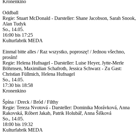
Kronenkino
Oddball
Regie: Stuart McDonald - Darsteller: Shane Jacobson, Sarah Snook,
Alan Tudyk
So., 14.05.
16:00 bis 17:25
Kulturfabrik MEDA
Einmal bitte alles / Raz wszystko, poproszę! / Jednou všechno,
prosím!
Regie: Helena Hufnagel - Darsteller: Luise Heyer, Jytte-Merle
Böhrnsen, Maximilian Schafroth, Jessica Schwarz - Zu Gast:
Christian Füllmich, Helena Hufnagel
So., 14.05.
17:30 bis 18:58
Kronenkino
Špína / Dreck / Bród / Filthy
Regie: Tereza Nvotová - Darsteller: Dominika Morávková, Anna
Rakovská, Róbert Jakab, Patrik Holubář, Anna Šišková
So., 14.05.
18:00 bis 19:32
Kulturfabrik MEDA