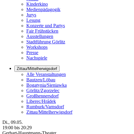
Kinderkino
Medienpädagogik
Jurys
Lesung
Konzerte und Partys
Fair Frühstücken
Ausstellungen
Stadtführung Görlitz
Workshops
Presse
Nachspiele
Zittau/Mittelherwigsdorf
Alle Veranstaltungen
Bautzen/Löbau
Bogatynia/Sieniawka
Görlitz/Zgorzelec
Großhennersdorf
Liberec/Hrádek
Rumburk/Varnsdorf
Zittau/Mittelherwigsdorf
Di., 09.05.
19:00 bis 20:29
Gerhart-Hauptmann-Theater