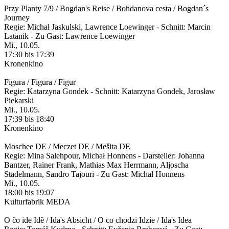
Przy Planty 7/9 / Bogdan's Reise / Bohdanova cesta / Bogdan´s
Journey
Regie: Michał Jaskulski, Lawrence Loewinger - Schnitt: Marcin
Latanik - Zu Gast: Lawrence Loewinger
Mi., 10.05.
17:30 bis 17:39
Kronenkino
Figura / Figura / Figur
Regie: Katarzyna Gondek - Schnitt: Katarzyna Gondek, Jarosław
Piekarski
Mi., 10.05.
17:39 bis 18:40
Kronenkino
Moschee DE / Meczet DE / Mešita DE
Regie: Mina Salehpour, Michał Honnens - Darsteller: Johanna
Bantzer, Rainer Frank, Mathias Max Herrmann, Aljoscha
Stadelmann, Sandro Tajouri - Zu Gast: Michał Honnens
Mi., 10.05.
18:00 bis 19:07
Kulturfabrik MEDA
O čo ide Idě / Ida's Absicht / O co chodzi Idzie / Ida's Idea