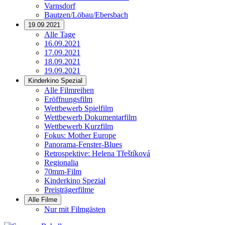
Varnsdorf
Bautzen/Löbau/Ebersbach
19.09.2021
Alle Tage
16.09.2021
17.09.2021
18.09.2021
19.09.2021
Kinderkino Spezial
Alle Filmreihen
Eröffnungsfilm
Wettbewerb Spielfilm
Wettbewerb Dokumentarfilm
Wettbewerb Kurzfilm
Fokus: Mother Europe
Panorama-Fenster-Blues
Retrospektive: Helena Třeštíková
Regionalia
70mm-Film
Kinderkino Spezial
Preisträgerfilme
Alle Filme
Nur mit Filmgästen