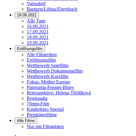
Varnsdorf
Bautzen/Löbau/Ebersbach
19.09.2021
Alle Tage
16.09.2021
17.09.2021
18.09.2021
19.09.2021
Eröffnungsfilm
Alle Filmreihen
Eröffnungsfilm
Wettbewerb Spielfilm
Wettbewerb Dokumentarfilm
Wettbewerb Kurzfilm
Fokus: Mother Europe
Panorama-Fenster-Blues
Retrospektive: Helena Třeštíková
Regionalia
70mm-Film
Kinderkino Spezial
Preisträgerfilme
Alle Filme
Nur mit Filmgästen