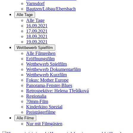
Varnsdorf
Bautzen/Löbau/Ebersbach
Alle Tage
Alle Tage
16.09.2021
17.09.2021
18.09.2021
19.09.2021
Wettbewerb Spielfilm
Alle Filmreihen
Eröffnungsfilm
Wettbewerb Spielfilm
Wettbewerb Dokumentarfilm
Wettbewerb Kurzfilm
Fokus: Mother Europe
Panorama-Fenster-Blues
Retrospektive: Helena Třeštíková
Regionalia
70mm-Film
Kinderkino Spezial
Preisträgerfilme
Alle Filme
Nur mit Filmgästen