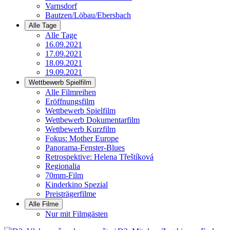
Varnsdorf
Bautzen/Löbau/Ebersbach
Alle Tage
Alle Tage
16.09.2021
17.09.2021
18.09.2021
19.09.2021
Wettbewerb Spielfilm
Alle Filmreihen
Eröffnungsfilm
Wettbewerb Spielfilm
Wettbewerb Dokumentarfilm
Wettbewerb Kurzfilm
Fokus: Mother Europe
Panorama-Fenster-Blues
Retrospektive: Helena Třeštíková
Regionalia
70mm-Film
Kinderkino Spezial
Preisträgerfilme
Alle Filme
Nur mit Filmgästen