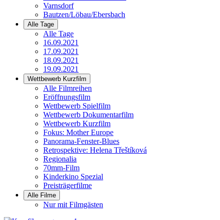
Varnsdorf
Bautzen/Löbau/Ebersbach
Alle Tage
Alle Tage
16.09.2021
17.09.2021
18.09.2021
19.09.2021
Wettbewerb Kurzfilm
Alle Filmreihen
Eröffnungsfilm
Wettbewerb Spielfilm
Wettbewerb Dokumentarfilm
Wettbewerb Kurzfilm
Fokus: Mother Europe
Panorama-Fenster-Blues
Retrospektive: Helena Třeštíková
Regionalia
70mm-Film
Kinderkino Spezial
Preisträgerfilme
Alle Filme
Nur mit Filmgästen