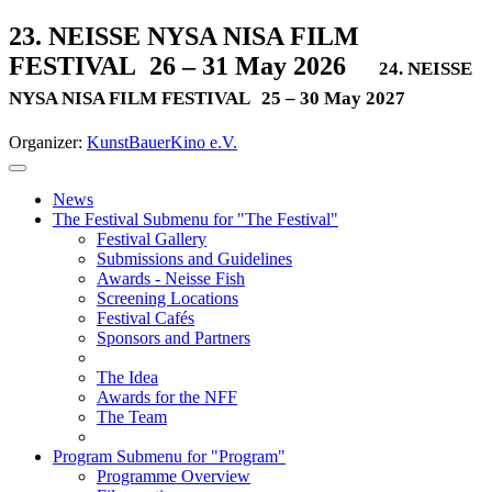
23. NEISSE NYSA NISA FILM
FESTIVAL
26 – 31 May 2026
24. NEISSE
NYSA NISA FILM FESTIVAL
25 – 30 May 2027
Organizer:
KunstBauerKino e.V.
News
The Festival
Submenu for "The Festival"
Festival Gallery
Submissions and Guidelines
Awards - Neisse Fish
Screening Locations
Festival Cafés
Sponsors and Partners
The Idea
Awards for the NFF
The Team
Program
Submenu for "Program"
Programme Overview