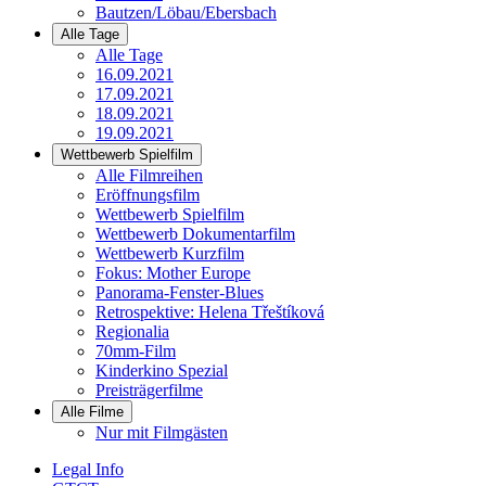
Bautzen/Löbau/Ebersbach
Alle Tage
Alle Tage
16.09.2021
17.09.2021
18.09.2021
19.09.2021
Wettbewerb Spielfilm
Alle Filmreihen
Eröffnungsfilm
Wettbewerb Spielfilm
Wettbewerb Dokumentarfilm
Wettbewerb Kurzfilm
Fokus: Mother Europe
Panorama-Fenster-Blues
Retrospektive: Helena Třeštíková
Regionalia
70mm-Film
Kinderkino Spezial
Preisträgerfilme
Alle Filme
Nur mit Filmgästen
Legal Info