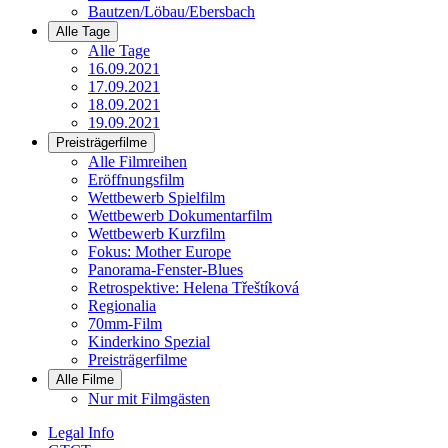
Bautzen/Löbau/Ebersbach
Alle Tage
Alle Tage
16.09.2021
17.09.2021
18.09.2021
19.09.2021
Preisträgerfilme
Alle Filmreihen
Eröffnungsfilm
Wettbewerb Spielfilm
Wettbewerb Dokumentarfilm
Wettbewerb Kurzfilm
Fokus: Mother Europe
Panorama-Fenster-Blues
Retrospektive: Helena Třeštíková
Regionalia
70mm-Film
Kinderkino Spezial
Preisträgerfilme
Alle Filme
Nur mit Filmgästen
Legal Info