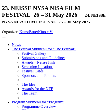
23. NEISSE NYSA NISA FILM
FESTIVAL
26 – 31 May 2026
24. NEISSE
NYSA NISA FILM FESTIVAL
25 – 30 May 2027
Organizer:
KunstBauerKino e.V.
News
The Festival
Submenu for "The Festival"
Festival Gallery
Submissions and Guidelines
Awards - Neisse Fish
Screening Locations
Festival Cafés
Sponsors and Partners
The Idea
Awards for the NFF
The Team
Program
Submenu for "Program"
Programme Overview