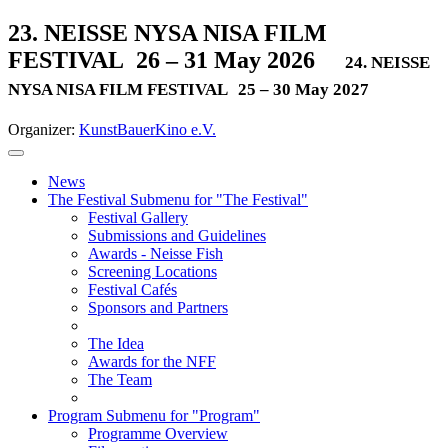
23. NEISSE NYSA NISA FILM
FESTIVAL
26 – 31 May 2026
24. NEISSE
NYSA NISA FILM FESTIVAL
25 – 30 May 2027
Organizer:
KunstBauerKino e.V.
News
The Festival
Submenu for "The Festival"
Festival Gallery
Submissions and Guidelines
Awards - Neisse Fish
Screening Locations
Festival Cafés
Sponsors and Partners
The Idea
Awards for the NFF
The Team
Program
Submenu for "Program"
Programme Overview