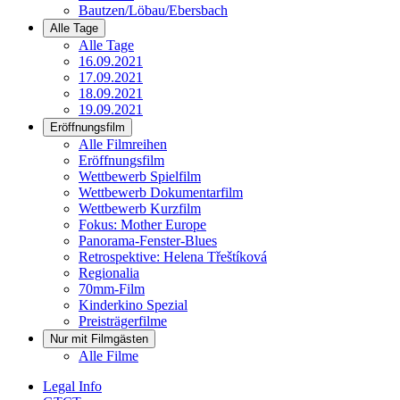
Bautzen/Löbau/Ebersbach
Alle Tage
Alle Tage
16.09.2021
17.09.2021
18.09.2021
19.09.2021
Eröffnungsfilm
Alle Filmreihen
Eröffnungsfilm
Wettbewerb Spielfilm
Wettbewerb Dokumentarfilm
Wettbewerb Kurzfilm
Fokus: Mother Europe
Panorama-Fenster-Blues
Retrospektive: Helena Třeštíková
Regionalia
70mm-Film
Kinderkino Spezial
Preisträgerfilme
Nur mit Filmgästen
Alle Filme
Legal Info