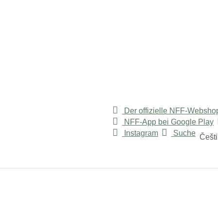
Der offizielle NFF-Websho
NFF-App bei Google Play
r "Služby"
Instagram
Suche
Češt