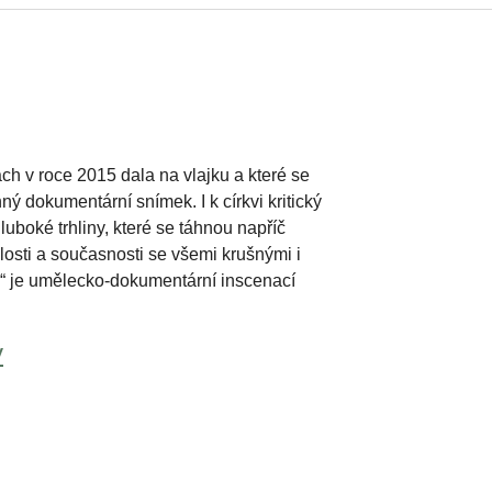
ch v roce 2015 dala na vlajku a které se
ý dokumentární snímek. I k církvi kritický
hluboké trhliny, které se táhnou napříč
losti a současnosti se všemi krušnými i
s“ je umělecko-dokumentární inscenací
y