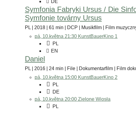
DE
Symfonia Fabryki Ursus / Die Sinfo
Symfonie továrny Ursus
PL | 2018 | 61 min | DCP | Musikfilm | Film muzyczny
pá, 10.května 21:30
KunstBauerKino 1
PL
EN
Daniel
PL | 2016 | 24 min | File | Dokumentarfilm | Film do
pá, 10.května 15:00
KunstBauerKino 2
PL
DE
pá, 10.května 20:00
Zielone Wiosła
PL