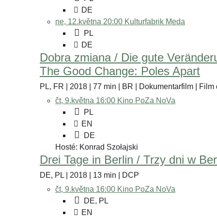
DE
ne, 12.května 20:00
Kulturfabrik Meda
PL
DE
Dobra zmiana / Die gute Veränder
The Good Change: Poles Apart
PL, FR | 2018 | 77 min | BR | Dokumentarfilm | Film
čt, 9.května 16:00
Kino PoZa NoVa
PL
EN
DE
Hosté: Konrad Szołajski
Drei Tage in Berlin / Trzy dni w Berl
DE, PL | 2018 | 13 min | DCP
čt, 9.května 16:00
Kino PoZa NoVa
DE, PL
EN