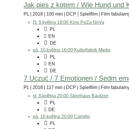
Jak pies z kotem / Wie Hund und 
PL | 2018 | 100 min | DCP | Spielfilm | Film fabularny
čt, 9.května 18:00
Kino PoZa NoVa
PL
EN
DE
pá, 10.května 16:00
Kulturfabrik Meda
PL
EN
DE
7 Uczuć / 7 Emotionen / Sedm emo
PL | 2018 | 117 min | DCP | Spielfilm | Film fabularny
st, 8.května 20:00
Steinhaus Bautzen
PL
DE
pá, 10.května 20:00
Camillo
PL