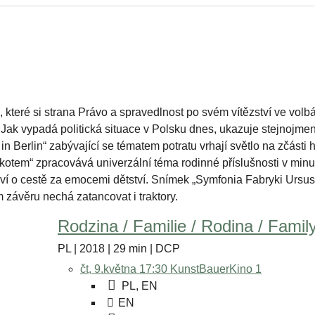
které si strana Právo a spravedlnost po svém vítězství ve volbá
Jak vypadá politická situace v Polsku dnes, ukazuje stejnojmenn
 in Berlin“ zabývající se tématem potratu vrhají světlo na zčásti 
 kotem“ zpracovává univerzální téma rodinné příslušnosti v minu
ví o cestě za emocemi dětství. Snímek „Symfonia Fabryki Ursu
 závěru nechá zatancovat i traktory.
Rodzina / Familie / Rodina / Famil
PL | 2018 | 29 min | DCP
čt, 9.května 17:30
KunstBauerKino 1
PL, EN
EN