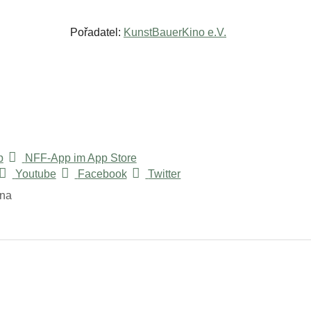
Pořadatel:
KunstBauerKino e.V.
p
NFF-App im App Store
Youtube
Facebook
Twitter
ina