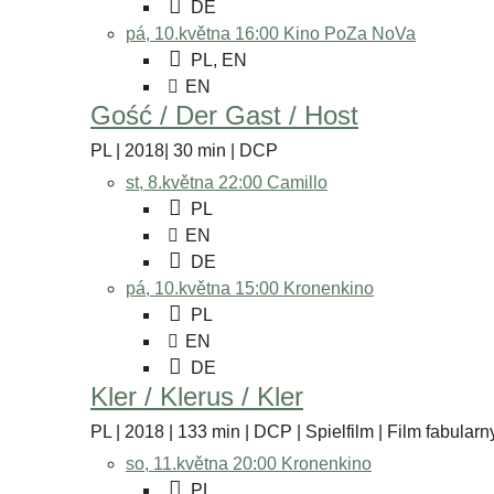
DE
pá, 10.května 16:00
Kino PoZa NoVa
PL, EN
EN
Gość / Der Gast / Host
PL | 2018| 30 min | DCP
st, 8.května 22:00
Camillo
PL
EN
DE
pá, 10.května 15:00
Kronenkino
PL
EN
DE
Kler / Klerus / Kler
PL | 2018 | 133 min | DCP | Spielfilm | Film fabularny
so, 11.května 20:00
Kronenkino
PL