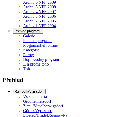
Archiv 6.NFF 2009
Archiv 5.NFF 2008
Archiv 4.NFF 2007
Archiv 3.NFF 2006
Archiv 2.NFF 2005
Archiv 1.NFF 2004
Přehled programu
Galerie
Přehled programu
Programmheft online
Kategorie
Poroty
Doprovodný program
... a kromě toho
Tisk
Přehled
Rumburk/Varnsdorf
Všechna místa
Großhennersdorf
Zittau/Mittelherwigsdorf
Görlitz/Zgorzelec
Liberec/Hrádek/Sieniawka