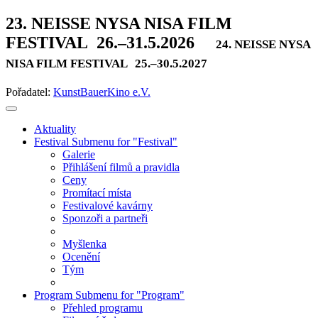
23. NEISSE NYSA NISA FILM
FESTIVAL
26.–31.5.2026
24. NEISSE NYSA
NISA FILM FESTIVAL
25.–30.5.2027
Pořadatel:
KunstBauerKino e.V.
Aktuality
Festival
Submenu for "Festival"
Galerie
Přihlášení filmů a pravidla
Ceny
Promítací místa
Festivalové kavárny
Sponzoři a partneři
Myšlenka
Ocenění
Tým
Program
Submenu for "Program"
Přehled programu