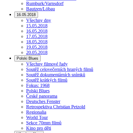
Rumburk/Varnsdorf
Bautzen/Löbau
16.05.2018
Všechny dny
15.05.2018
16.05.2018
17.05.2018
18.05.2018
19.05.2018
20.05.2018
Polski Blues
Všechny filmové řady
Soutěž celovečerních hraných filmů
Soutěž dokumentárních snímků
Soutěž krátkých filmů
Fokus: 1968
Polski Blues
České panorama
Deutsches Fenster
Retrospektiva Christian Petzold
Regionalia
World Tour
Sekce 70mm filmů
Kino pro děti