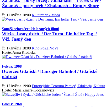
Żalanasz – pusty brzeg / Zhalanash – Leeres Ufer /
Žalanaš – pustý břeh / Zhalanash – Empty Shore
čt, 17.května 18:00
Kulturfabrik Meda
Soutěž celovečerních hraných filmů
Wieża. Jasny dzień. / Der Turm. Ein heller Tag. /
Věž. Jasný den
čt, 17.května 18:00
Kino PoZa NoVa
Hosté: Anna Krotoska
Fokus: 1968
Dworzec Gdański / Danziger Bahnhof / Gdaňské
nádraží
čt, 17.května 19:00
Europejskie Centrum Pamięć, Edukacja, Kultura
Hosté: Maria Zmarz-Koczanowicz
Fokus: 1968