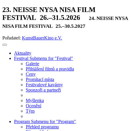
23. NEISSE NYSA NISA FILM
FESTIVAL
26.–31.5.2026
24. NEISSE NYSA
NISA FILM FESTIVAL
25.–30.5.2027
Pořadatel:
KunstBauerKino e.V.
Aktuality
Festival
Submenu for "Festival"
Galerie
Přihlášení filmů a pravidla
Ceny
Promítací místa
Festivalové kavárny
Sponzoři a partneři
Myšlenka
Ocenění
Tým
Program
Submenu for "Program"
Přehled programu