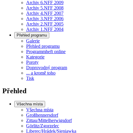
Archiv 6.NFF 2009
Archiv 5.NFF 2008
Archiv 4.NFF 2007
Archiv 3.NFF 2006
Archiv 2.NFF 2005
Archiv 1.NFF 2004
Přehled programu
Galerie
Přehled programu
Programmheft online
Kategorie
Poroty
Doprovodný program
... a kromě toho
Tisk
Přehled
Všechna místa
Všechna místa
Großhennersdorf
Zittau/Mittelherwigsdorf
Görlitz/Zgorzelec
Liberec/Hrádek/Sieniawka