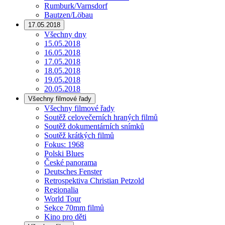
Rumburk/Varnsdorf
Bautzen/Löbau
17.05.2018
Všechny dny
15.05.2018
16.05.2018
17.05.2018
18.05.2018
19.05.2018
20.05.2018
Všechny filmové řady
Všechny filmové řady
Soutěž celovečerních hraných filmů
Soutěž dokumentárních snímků
Soutěž krátkých filmů
Fokus: 1968
Polski Blues
České panorama
Deutsches Fenster
Retrospektiva Christian Petzold
Regionalia
World Tour
Sekce 70mm filmů
Kino pro děti