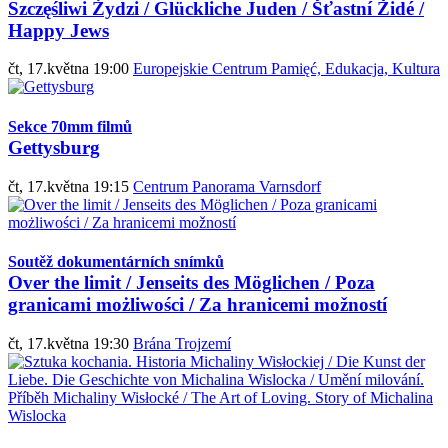
Szczęśliwi Żydzi / Glückliche Juden / Šťastní Židé /
Happy Jews
čt, 17.května 19:00
Europejskie Centrum Pamięć, Edukacja, Kultura
Sekce 70mm filmů
Gettysburg
čt, 17.května 19:15
Centrum Panorama Varnsdorf
Soutěž dokumentárních snímků
Over the limit / Jenseits des Möglichen / Poza
granicami możliwości / Za hranicemi možností
čt, 17.května 19:30
Brána Trojzemí