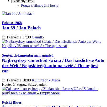
Všechny filmy
Pouze s filmovými hosty
Fokus: 1968
Jan 69 / Jan Palach
čt, 17.května 17:30
Camillo
Soutěž dokumentárních snímků
Najbrzydszy samochód świata / Das hässlichste Auto
der Welt / Nejošklivější auto na světě / The ugliest
car
čt, 17.května 18:00
Kulturfabrik Meda
Hosté: Grzegorz Szczepaniak
Polski Blues