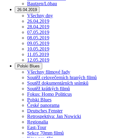
Bautzen/Löbau
26.04.2019
Všechny dny
26.04.2019
28.04.2019
07.05.2019
08.05.2019
09.05.2019
10.05.2019
11.05.2019
12.05.2019
Polski Blues
Všechny filmové řady
Soutěž celovečerních hraných filmů
Soutěž dokumentárních snímků
Soutěž krátkých filmů
Fokus: Homo Politicus
Polski Blues
České panorama
Deutsches Fenster
Retrospektiva: Jan Nowicki
Regionalia
East-Tour
Sekce 70mm filmů