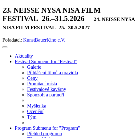
23. NEISSE NYSA NISA FILM
FESTIVAL
26.–31.5.2026
24. NEISSE NYSA
NISA FILM FESTIVAL
25.–30.5.2027
Pořadatel:
KunstBauerKino e.V.
Aktuality
Festival
Submenu for "Festival"
Galerie
Přihlášení filmů a pravidla
Ceny
Promítací místa
Festivalové kavárny
Sponzoři a partneři
Myšlenka
Ocenění
Tým
Program
Submenu for "Program"
Přehled programu