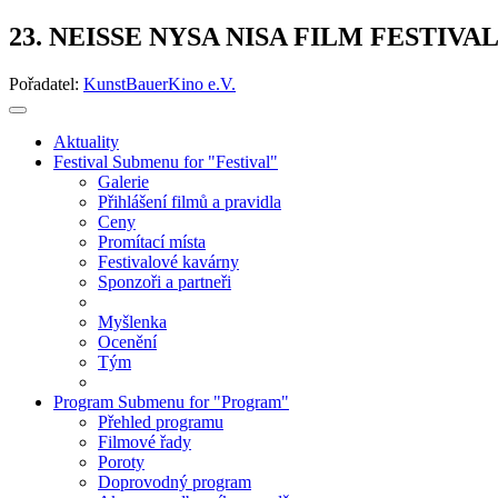
23. NEISSE NYSA NISA FILM FESTIVA
Pořadatel:
KunstBauerKino e.V.
Aktuality
Festival
Submenu for "Festival"
Galerie
Přihlášení filmů a pravidla
Ceny
Promítací místa
Festivalové kavárny
Sponzoři a partneři
Myšlenka
Ocenění
Tým
Program
Submenu for "Program"
Přehled programu
Filmové řady
Poroty
Doprovodný program