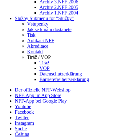
Archiv 3.NFF 2006
Archiv 2.NFF 2005
Archiv 1.NFF 2004
Služby
Submenu for "Služby"
Vstupenky
Jak se k nám dostanete
Tisk
Aplikaci NFF
Akreditace
Kontakt
Tiráž / VOP
Tiráž
VOP
Datenschutzerklärung
Barrierefreiheitserklärung
Der offizielle NFF-Webshop
NFF-App im App Store
NFF-App bei Google Play
Youtube
Facebook
Twitter
Instagram
Suche
Čeština