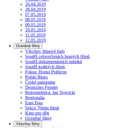
26.04.2019
28.04.2019
07.05.2019
08.05.2019
09.05.2019
10.05.2019
11.05.2019
12.05.2019
Oceněné filmy
Všechny filmové řady
Soutěž celovečerních hraných filmů
Soutěž dokumentárních snímků
Soutěž krátkých filmů
Fokus: Homo Politicus
Polski Blues
České panorama
Deutsches Fenster
Retrospektiva: Jan Nowicki
Regionalia
East-Tour
Sekce 70mm filmů
Kino pro děti
Oceněné filmy
Všechny filmy