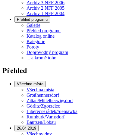
Archiv 3.NFF 2006
Archiv 2.NFF 2005
Archiv 1.NFF 2004
Přehled programu
Galerie
Přehled programu
Katalog online
Kategorie
Poroty
Doprovodný program
... a kromě toho
Přehled
Všechna místa
Všechna místa
Großhennersdorf
Zittau/Mittelherwigsdorf
Görlitz/Zgorzelec
Liberec/Hrádek/Sieniawka
Rumburk/Varnsdorf
Bautzen/Löbau
26.04.2019
Všechny dny