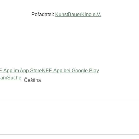
Pořadatel:
KunstBauerKino e.V.
-App im App Store
NFF-App bei Google Play
ram
Suche
Čeština