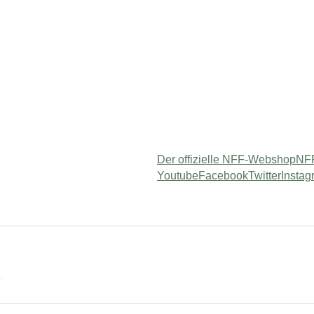
Der offizielle NFF-Webshop
NFF
Youtube
Facebook
Twitter
Instag
r "Služby"