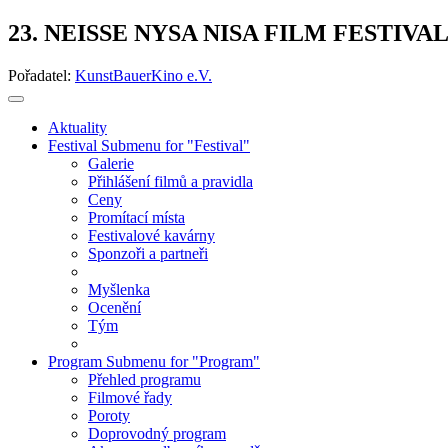
23. NEISSE NYSA NISA FILM FESTIVA
Pořadatel:
KunstBauerKino e.V.
Aktuality
Festival
Submenu for "Festival"
Galerie
Přihlášení filmů a pravidla
Ceny
Promítací místa
Festivalové kavárny
Sponzoři a partneři
Myšlenka
Ocenění
Tým
Program
Submenu for "Program"
Přehled programu
Filmové řady
Poroty
Doprovodný program