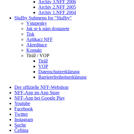
Archiv 3.NFF 2006
Archiv 2.NFF 2005
Archiv 1.NFF 2004
Služby
Submenu for "Služby"
Vstupenky
Jak se k nám dostanete
Tisk
Aplikaci NFF
Akreditace
Kontakt
Tiráž / VOP
Tiráž
VOP
Datenschutzerklärung
Barrierefreiheitserklärung
Der offizielle NFF-Webshop
NFF-App im App Store
NFF-App bei Google Play
Youtube
Facebook
Twitter
Instagram
Suche
Čeština