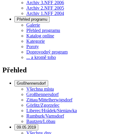
Archiv 3.NFF 2006
Archiv 2.NFF 2005
Archiv 1.NFF 2004
Přehled programu
Galerie
Přehled programu
Katalog online
Kategorie
Poroty
Doprovodný program
... a kromě toho
Přehled
Großhennersdorf
Všechna místa
Großhennersdorf
Zittau/Mittelherwigsdorf
Görlitz/Zgorzelec
Liberec/Hrádek/Sieniawka
Rumburk/Varnsdorf
Bautzen/Löbau
09.05.2019
Všechny dny