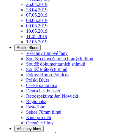
26.04.2019
28.04.2019
07.05.2019
08.05.2019
09.05.2019
10.05.2019
11.05.2019
12.05.2019
Polski Blues
Všechny filmové řady
Soutěž celovečerních hraných filmů
Soutěž dokumentárních snímků
Soutěž krátkých filmů
Fokus: Homo Politicus
Polski Blues
České panorama
Deutsches Fenster
Retrospektiva: Jan Nowicki
Regionalia
East-Tour
Sekce 70mm filmů
Kino pro děti
Oceněné filmy
Všechny filmy