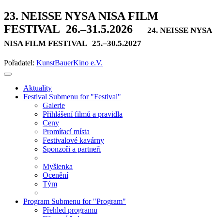
23. NEISSE NYSA NISA FILM
FESTIVAL
26.–31.5.2026
24. NEISSE NYSA
NISA FILM FESTIVAL
25.–30.5.2027
Pořadatel:
KunstBauerKino e.V.
Aktuality
Festival
Submenu for "Festival"
Galerie
Přihlášení filmů a pravidla
Ceny
Promítací místa
Festivalové kavárny
Sponzoři a partneři
Myšlenka
Ocenění
Tým
Program
Submenu for "Program"
Přehled programu