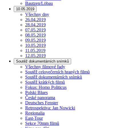
Bautzen/Löbau
10.05.2019
Všechny dny
26.04.2019
28.04.2019
07.05.2019
08.05.2019
09.05.2019
10.05.2019
11.05.2019
12.05.2019
Soutěž dokumentárních snímků
Všechny filmové řady
Soutěž celovečerních hraných filmů
Soutěž dokumentárních snímků
Soutěž krátkých filmů
Fokus: Homo Politicus
Polski Blues
České panorama
Deutsches Fenster
Retrospektiva: Jan Nowicki
Regionalia
East-Tour
Sekce 70mm filmů