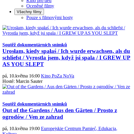
Kino pro děti
Oceněné filmy
Všechny filmy
Pouze s filmovými hosty
Soutěž dokumentárních snímků
Urosłam, kiedy spałaś / Ich wurde erwachsen, als du
schliefst / Vyrostla jsem, když jsi spala / I GREW UP
AS YOU SLEPT
pá, 10.května 16:00
Kino PoZa NoVa
Hosté: Marcin Sauter
Soutěž dokumentárních snímků
Out of the Gardens / Aus den Gärten / Prosto z
ogrodów / Ven ze zahrad
pá, 10.května 19:00
Europejskie Centrum Pamięć, Edukacja,
Kultura