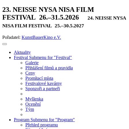
23. NEISSE NYSA NISA FILM
FESTIVAL
26.–31.5.2026
24. NEISSE NYSA
NISA FILM FESTIVAL
25.–30.5.2027
Pořadatel:
KunstBauerKino e.V.
Aktuality
Festival
Submenu for "Festival"
Galerie
Přihlášení filmů a pravidla
Ceny
Promítací místa
Festivalové kavárny
Sponzoři a partneři
Myšlenka
Ocenění
Tým
Program
Submenu for "Program"
Přehled programu