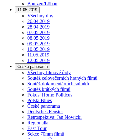
Bautzen/Löbau
11.05.2019
Všechny dny
26.04.2019
28.04.2019
07.05.2019
08.05.2019
09.05.2019
10.05.2019
11.05.2019
12.05.2019
České panorama
Všechny filmové řady
Soutěž celovečerních hraných filmů
Soutěž dokumentárních snímků
Soutěž krátkých filmů
Fokus: Homo Politicus
Polski Blues
České panorama
Deutsches Fenster
Retrospektiva: Jan Nowicki
Regionalia
East-Tour
Sekce 70mm filmů