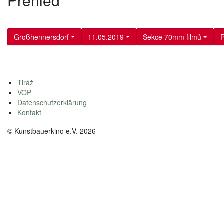
Přehled
Großhennersdorf
11.05.2019
Sekce 70mm filmů
P
Tiráž
VOP
Datenschutzerklärung
Kontakt
© Kunstbauerkino e.V. 2026