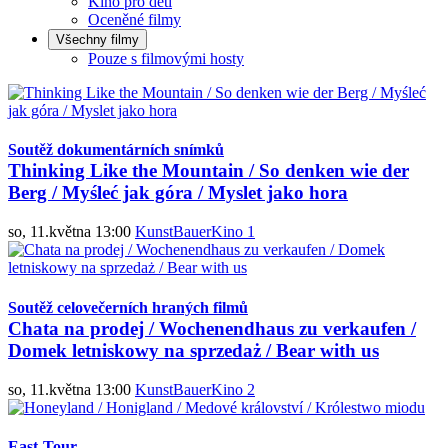
Kino pro děti
Oceněné filmy
Všechny filmy
Pouze s filmovými hosty
Soutěž dokumentárních snímků
Thinking Like the Mountain / So denken wie der
Berg / Myśleć jak góra / Myslet jako hora
so, 11.května 13:00
KunstBauerKino 1
Soutěž celovečerních hraných filmů
Chata na prodej / Wochenendhaus zu verkaufen /
Domek letniskowy na sprzedaż / Bear with us
so, 11.května 13:00
KunstBauerKino 2
East-Tour