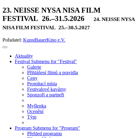
23. NEISSE NYSA NISA FILM
FESTIVAL
26.–31.5.2026
24. NEISSE NYSA
NISA FILM FESTIVAL
25.–30.5.2027
Pořadatel:
KunstBauerKino e.V.
Aktuality
Festival
Submenu for "Festival"
Galerie
Přihlášení filmů a pravidla
Ceny
Promítací místa
Festivalové kavárny
Sponzoři a partneři
Myšlenka
Ocenění
Tým
Program
Submenu for "Program"
Přehled programu