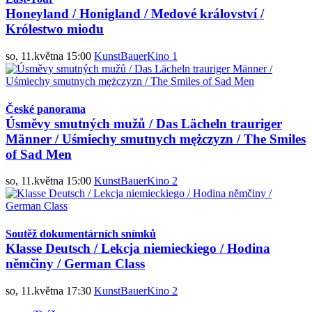
Honeyland / Honigland / Medové království /
Królestwo miodu
so, 11.května 15:00
KunstBauerKino 1
České panorama
Úsměvy smutných mužů / Das Lächeln trauriger
Männer / Uśmiechy smutnych mężczyzn / The Smiles
of Sad Men
so, 11.května 15:00
KunstBauerKino 2
Soutěž dokumentárních snímků
Klasse Deutsch / Lekcja niemieckiego / Hodina
němčiny / German Class
so, 11.května 17:30
KunstBauerKino 2