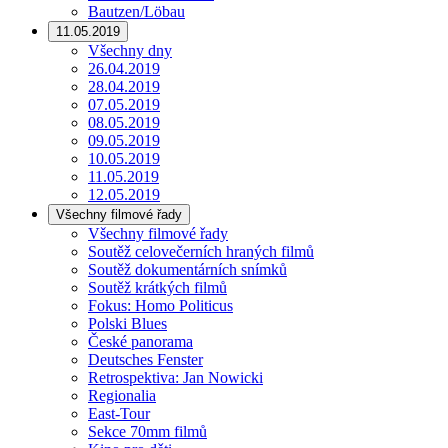
Bautzen/Löbau
11.05.2019
Všechny dny
26.04.2019
28.04.2019
07.05.2019
08.05.2019
09.05.2019
10.05.2019
11.05.2019
12.05.2019
Všechny filmové řady
Všechny filmové řady
Soutěž celovečerních hraných filmů
Soutěž dokumentárních snímků
Soutěž krátkých filmů
Fokus: Homo Politicus
Polski Blues
České panorama
Deutsches Fenster
Retrospektiva: Jan Nowicki
Regionalia
East-Tour
Sekce 70mm filmů