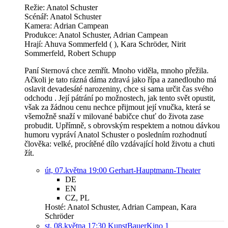
Režie: Anatol Schuster
Scénář: Anatol Schuster
Kamera: Adrian Campean
Produkce: Anatol Schuster, Adrian Campean
Hrají: Ahuva Sommerfeld ( ), Kara Schröder, Nirit
Sommerfeld, Robert Schupp
Paní Sternová chce zemřít. Mnoho viděla, mnoho přežila.
Ačkoli je tato rázná dáma zdravá jako řípa a zanedlouho má
oslavit devadesáté narozeniny, chce si sama určit čas svého
odchodu . Její pátrání po možnostech, jak tento svět opustit,
však za žádnou cenu nechce přijmout její vnučka, která se
všemožně snaží v milované babičce chuť do života zase
probudit. Upřímně, s obrovským respektem a notnou dávkou
humoru vypráví Anatol Schuster o posledním rozhodnutí
člověka: velké, procítěné dílo vzdávající hold životu a chuti
žít.
út, 07.května 19:00
Gerhart-Hauptmann-Theater
DE
EN
CZ, PL
Hosté: Anatol Schuster, Adrian Campean, Kara
Schröder
st, 08.května 17:30
KunstBauerKino 1