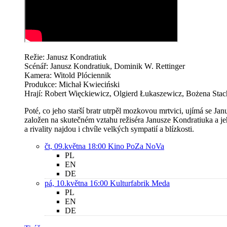
Režie: Janusz Kondratiuk
Scénář: Janusz Kondratiuk, Dominik W. Rettinger
Kamera: Witold Plóciennik
Produkce: Michał Kwieciński
Hrají: Robert Więckiewicz, Olgierd Łukaszewicz, Bożena Sta
Poté, co jeho starší bratr utrpěl mozkovou mrtvici, ujímá se J
založen na skutečném vztahu režiséra Janusze Kondratiuka a je
a rivality najdou i chvíle velkých sympatií a blízkosti.
čt, 09.května 18:00
Kino PoZa NoVa
PL
EN
DE
pá, 10.května 16:00
Kulturfabrik Meda
PL
EN
DE