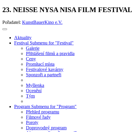
23. NEISSE NYSA NISA FILM FESTIVA
Pořadatel:
KunstBauerKino e.V.
Aktuality
Festival
Submenu for "Festival"
Galerie
Přihlášení filmů a pravidla
Ceny
Promítací místa
Festivalové kavárny
Sponzoři a partneři
Myšlenka
Ocenění
Tým
Program
Submenu for "Program"
Přehled programu
Filmové řady
Poroty
Doprovodný program