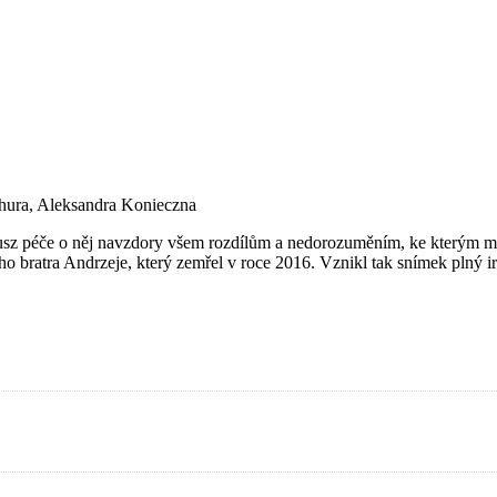
chura, Aleksandra Konieczna
anusz péče o něj navzdory všem rozdílům a nedorozuměním, ke kterým mez
ho bratra Andrzeje, který zemřel v roce 2016. Vznikl tak snímek plný 