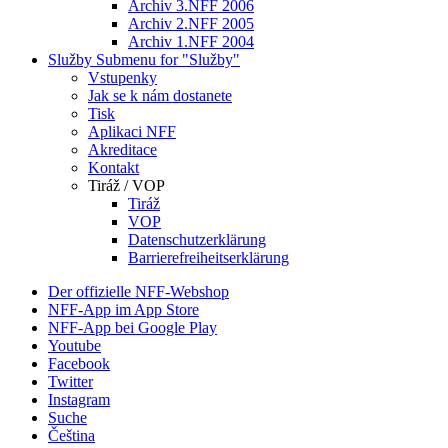
Archiv 3.NFF 2006
Archiv 2.NFF 2005
Archiv 1.NFF 2004
Služby
Submenu for "Služby"
Vstupenky
Jak se k nám dostanete
Tisk
Aplikaci NFF
Akreditace
Kontakt
Tiráž / VOP
Tiráž
VOP
Datenschutzerklärung
Barrierefreiheitserklärung
Der offizielle NFF-Webshop
NFF-App im App Store
NFF-App bei Google Play
Youtube
Facebook
Twitter
Instagram
Suche
Čeština