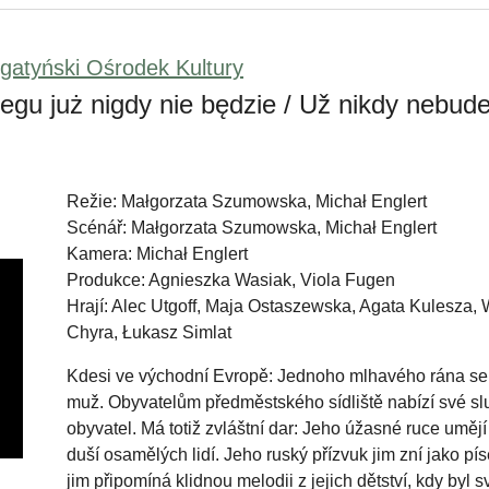
ogatyński Ośrodek Kultury
egu już nigdy nie będzie / Už nikdy nebu
Režie: Małgorzata Szumowska, Michał Englert
Scénář: Małgorzata Szumowska, Michał Englert
Kamera: Michał Englert
Produkce: Agnieszka Wasiak, Viola Fugen
Hrají: Alec Utgoff, Maja Ostaszewska, Agata Kulesza, 
Chyra, Łukasz Simlat
Kdesi ve východní Evropě: Jednoho mlhavého rána se 
muž. Obyvatelům předměstského sídliště nabízí své sl
obyvatel. Má totiž zvláštní dar: Jeho úžasné ruce umějí
duší osamělých lidí. Jeho ruský přízvuk jim zní jako 
jim připomíná klidnou melodii z jejich dětství, kdy byl