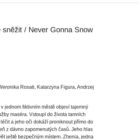
de sněžit / Never Gonna Snow
Weronika Rosati, Katarzyna Figura, Andrzej
v jednom fiktivním městě objeví tajemný
užby maséra. Vstoupí do života tamních
 léčit a jeho oči dokáží proniknout přímo do
píseň z dávno zapomenutých časů. Jeho hlas
 svět ještě bezpečným místem. Zhenia, jedna