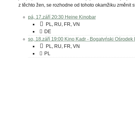
z těchto žen, se rozhodne od tohoto okamžiku změnit sv
pá, 17.září 20:30
Heine Kinobar
PL, RU, FR, VN
DE
so, 18.září 19:00
Kino Kadr - Bogatyński Ośrodek 
PL, RU, FR, VN
PL