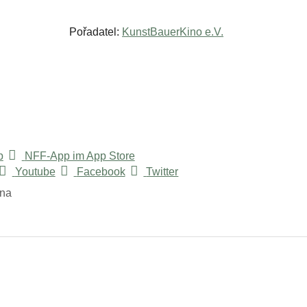
Pořadatel:
KunstBauerKino e.V.
p
NFF-App im App Store
Youtube
Facebook
Twitter
ina