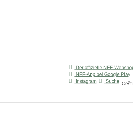
Der offizielle NFF-Websho
NFF-App bei Google Play
r "Služby"
Instagram
Suche
Češt