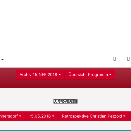
L
DER
E
AMM"
 FOR "SERVICE"
OFFIZ
NFF-
Archiv 15.NFF 2018
Übersicht Programm
WEBS
ÜBERSICHT
nnersdorf
15.05.2018
Retrospektive Christian Petzold