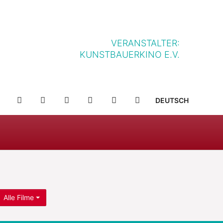
VERANSTALTER:
KUNSTBAUERKINO E.V.
NFF-
NFF-
YOUTUBE
FACEBOOK
TWITTER
INSTAGRAM
SUCHE
DEUTSCH
IELLE
APP
APP
IM
BEI
HOP
APP
GOOGLE
STORE
PLAY
Alle Filme