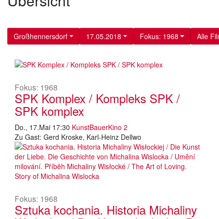
Übersicht
Großhennersdorf
17.05.2018
Fokus: 1968
Alle Fi
Fokus: 1968
SPK Komplex / Kompleks SPK /
SPK komplex
Do., 17.Mai 17:30
KunstBauerKino 2
Zu Gast: Gerd Kroske, Karl-Heinz Dellwo
Fokus: 1968
Sztuka kochania. Historia Michaliny