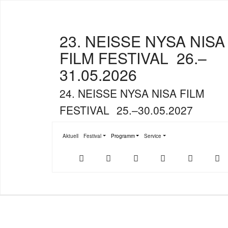
23. NEISSE NYSA NISA
FILM FESTIVAL
26.–
31.05.2026
24. NEISSE NYSA NISA FILM
FESTIVAL
25.–30.05.2027
Aktuell
Festival
Programm
Service
Submenu for "Festival"
Submenu for "Programm"
Submenu for "Service"
Der
NFF-
NFF-
Youtube
Facebook
T
offizielle
App
App
NFF-
im
bei
Webshop
App
Google
Store
Play