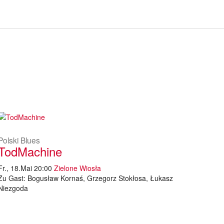
Polski Blues
TodMachine
Fr., 18.Mai 20:00
Zielone Wiosła
Zu Gast: Bogusław Kornaś, Grzegorz Stokłosa, Łukasz
Niezgoda