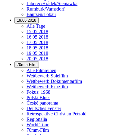
Liberec/Hrádek/Sieniawka
Rumburk/Varnsdorf
Bautzen/Löbau
19.05.2018
Alle Tage
15.05.2018
16.05.2018
17.05.2018
18.05.2018
19.05.2018
20.05.2018
70mm-Film
Alle Filmreihen
Wettbewerb Spielfilm
Wettbewerb Dokumentarfilm
Wettbewerb Kurzfilm
Fokus: 1968
Polski Blues
České panorama
Deutsches Fenster
Retrospektive Christian Petzold
Regionalia
World Tour
70mm-Film