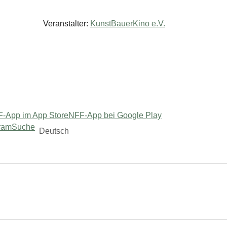
Veranstalter:
KunstBauerKino e.V.
-App im App Store
NFF-App bei Google Play
ram
Suche
Deutsch