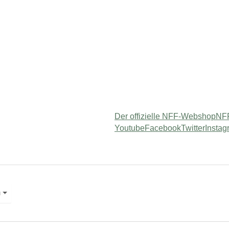
Der offizielle NFF-Webshop
NFF
Youtube
Facebook
Twitter
Instag
 "Service"
m