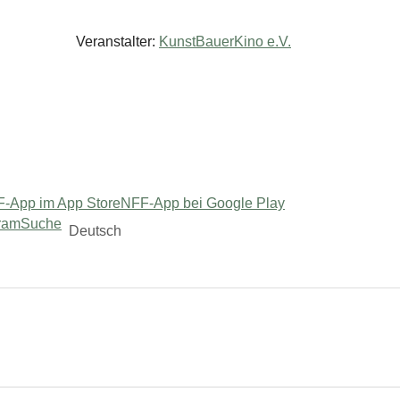
Veranstalter:
KunstBauerKino e.V.
-App im App Store
NFF-App bei Google Play
ram
Suche
Deutsch