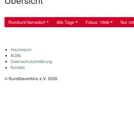
Übersicht
Rumburk/Varnsdorf
Alle Tage
Fokus: 1968
Nur mi
Impressum
AGBs
Datenschutzerklärung
Kontakt
© Kunstbauerkino e.V. 2026