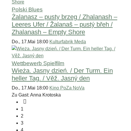
Polski Blues
Żalanasz – pusty brzeg / Zhalanash –
Leeres Ufer / Žalanaš – pustý břeh /
Zhalanash – Empty Shore
Do., 17.Mai 18:00
Kulturfabrik Meda
Wettbewerb Spielfilm
Wieża. Jasny dzień. / Der Turm. Ein
heller Tag. / Věž. Jasný den
Do., 17.Mai 18:00
Kino PoZa NoVa
Zu Gast: Anna Krotoska
1
2
3
4