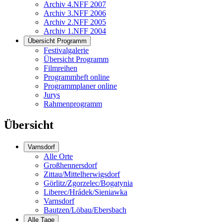
Archiv 4.NFF 2007
Archiv 3.NFF 2006
Archiv 2.NFF 2005
Archiv 1.NFF 2004
Übersicht Programm
Festivalgalerie
Übersicht Programm
Filmreihen
Programmheft online
Programmplaner online
Jurys
Rahmenprogramm
Übersicht
Varnsdorf
Alle Orte
Großhennersdorf
Zittau/Mittelherwigsdorf
Görlitz/Zgorzelec/Bogatynia
Liberec/Hrádek/Sieniawka
Varnsdorf
Bautzen/Löbau/Ebersbach
Alle Tage