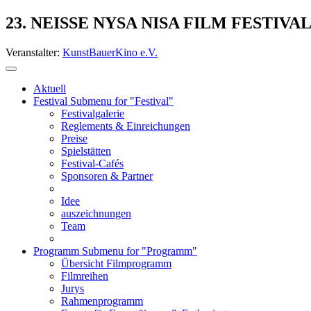
23. NEISSE NYSA NISA FILM FESTIVA
Veranstalter:
KunstBauerKino e.V.
Aktuell
Festival
Submenu for "Festival"
Festivalgalerie
Reglements & Einreichungen
Preise
Spielstätten
Festival-Cafés
Sponsoren & Partner
Idee
auszeichnungen
Team
Programm
Submenu for "Programm"
Übersicht Filmprogramm
Filmreihen
Jurys
Rahmenprogramm