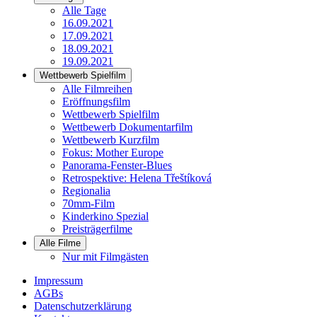
Alle Tage
16.09.2021
17.09.2021
18.09.2021
19.09.2021
Wettbewerb Spielfilm
Alle Filmreihen
Eröffnungsfilm
Wettbewerb Spielfilm
Wettbewerb Dokumentarfilm
Wettbewerb Kurzfilm
Fokus: Mother Europe
Panorama-Fenster-Blues
Retrospektive: Helena Třeštíková
Regionalia
70mm-Film
Kinderkino Spezial
Preisträgerfilme
Alle Filme
Nur mit Filmgästen
Impressum
AGBs
Datenschutzerklärung