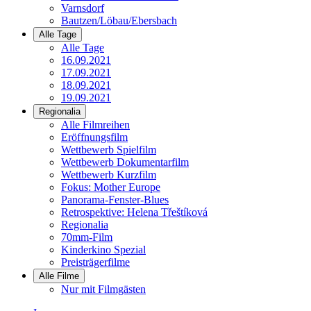
Varnsdorf
Bautzen/Löbau/Ebersbach
Alle Tage
Alle Tage
16.09.2021
17.09.2021
18.09.2021
19.09.2021
Regionalia
Alle Filmreihen
Eröffnungsfilm
Wettbewerb Spielfilm
Wettbewerb Dokumentarfilm
Wettbewerb Kurzfilm
Fokus: Mother Europe
Panorama-Fenster-Blues
Retrospektive: Helena Třeštíková
Regionalia
70mm-Film
Kinderkino Spezial
Preisträgerfilme
Alle Filme
Nur mit Filmgästen