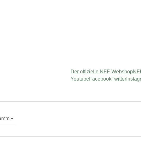
Der offizielle NFF-Webshop
NFF
Youtube
Facebook
Twitter
Instag
 "Service"
ramm