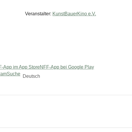
Veranstalter:
KunstBauerKino e.V.
-App im App Store
NFF-App bei Google Play
ram
Suche
Deutsch