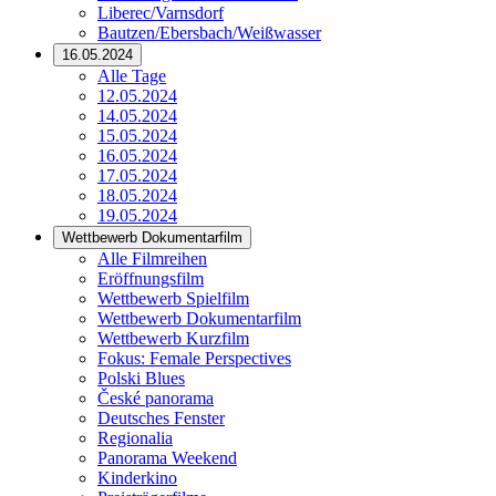
Liberec/Varnsdorf
Bautzen/Ebersbach/Weißwasser
16.05.2024
Alle Tage
12.05.2024
14.05.2024
15.05.2024
16.05.2024
17.05.2024
18.05.2024
19.05.2024
Wettbewerb Dokumentarfilm
Alle Filmreihen
Eröffnungsfilm
Wettbewerb Spielfilm
Wettbewerb Dokumentarfilm
Wettbewerb Kurzfilm
Fokus: Female Perspectives
Polski Blues
České panorama
Deutsches Fenster
Regionalia
Panorama Weekend
Kinderkino