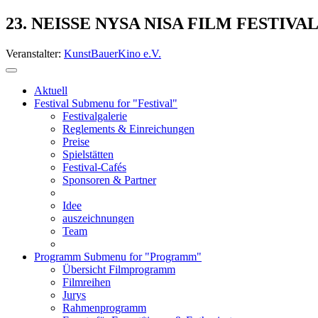
23. NEISSE NYSA NISA FILM FESTIVA
Veranstalter:
KunstBauerKino e.V.
Aktuell
Festival
Submenu for "Festival"
Festivalgalerie
Reglements & Einreichungen
Preise
Spielstätten
Festival-Cafés
Sponsoren & Partner
Idee
auszeichnungen
Team
Programm
Submenu for "Programm"
Übersicht Filmprogramm
Filmreihen
Jurys
Rahmenprogramm