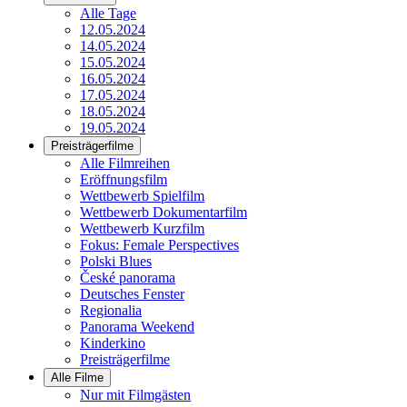
Alle Tage
12.05.2024
14.05.2024
15.05.2024
16.05.2024
17.05.2024
18.05.2024
19.05.2024
Preisträgerfilme
Alle Filmreihen
Eröffnungsfilm
Wettbewerb Spielfilm
Wettbewerb Dokumentarfilm
Wettbewerb Kurzfilm
Fokus: Female Perspectives
Polski Blues
České panorama
Deutsches Fenster
Regionalia
Panorama Weekend
Kinderkino
Preisträgerfilme
Alle Filme
Nur mit Filmgästen