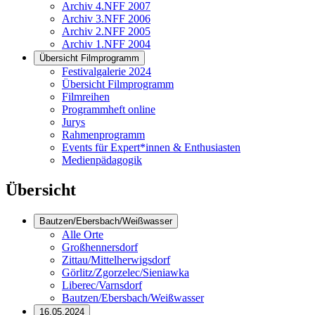
Archiv 4.NFF 2007
Archiv 3.NFF 2006
Archiv 2.NFF 2005
Archiv 1.NFF 2004
Übersicht Filmprogramm
Festivalgalerie 2024
Übersicht Filmprogramm
Filmreihen
Programmheft online
Jurys
Rahmenprogramm
Events für Expert*innen & Enthusiasten
Medienpädagogik
Übersicht
Bautzen/Ebersbach/Weißwasser
Alle Orte
Großhennersdorf
Zittau/Mittelherwigsdorf
Görlitz/Zgorzelec/Sieniawka
Liberec/Varnsdorf
Bautzen/Ebersbach/Weißwasser
16.05.2024