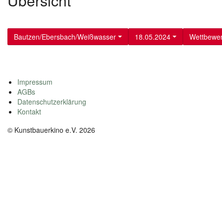
Übersicht
Bautzen/Ebersbach/Weißwasser
18.05.2024
Wettbewer
Impressum
AGBs
Datenschutzerklärung
Kontakt
© Kunstbauerkino e.V. 2026