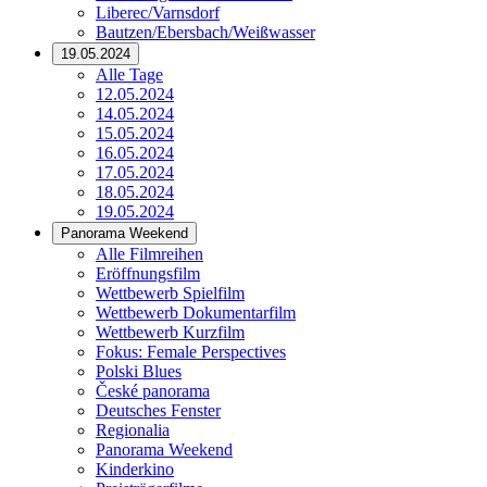
Liberec/Varnsdorf
Bautzen/Ebersbach/Weißwasser
19.05.2024
Alle Tage
12.05.2024
14.05.2024
15.05.2024
16.05.2024
17.05.2024
18.05.2024
19.05.2024
Panorama Weekend
Alle Filmreihen
Eröffnungsfilm
Wettbewerb Spielfilm
Wettbewerb Dokumentarfilm
Wettbewerb Kurzfilm
Fokus: Female Perspectives
Polski Blues
České panorama
Deutsches Fenster
Regionalia
Panorama Weekend
Kinderkino