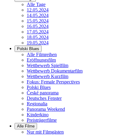
Alle Tage
12.05.2024
14.05.2024
15.05.2024
16.05.2024
17.05.2024
18.05.2024
19.05.2024
Polski Blues
Alle Filmreihen
Eröffnungsfilm
Wettbewerb Spielfilm
Wettbewerb Dokumentarfilm
Wettbewerb Kurzfilm
Fokus: Female Perspectives
Polski Blues
České panorama
Deutsches Fenster
Regionalia
Panorama Weekend
Kinderkino
Preisträgerfilme
Alle Filme
Nur mit Filmgästen