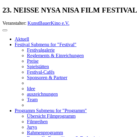
23. NEISSE NYSA NISA FILM FESTIVA
Veranstalter:
KunstBauerKino e.V.
Aktuell
Festival
Submenu for "Festival"
Festivalgalerie
Reglements & Einreichungen
Preise
Spielstätten
Festival-Cafés
Sponsoren & Partner
Idee
auszeichnungen
Team
Programm
Submenu for "Programm"
Übersicht Filmprogramm
Filmreihen
Jurys
Rahmenprogramm