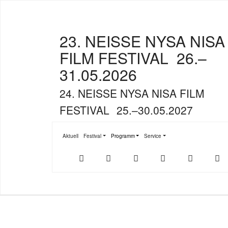
23. NEISSE NYSA NISA
FILM FESTIVAL
26.–
31.05.2026
24. NEISSE NYSA NISA FILM
FESTIVAL
25.–30.05.2027
Aktuell
Festival
Programm
Service
Submenu for "Festival"
Submenu for "Programm"
Submenu for "Service"
Der
NFF-
NFF-
Youtube
Facebook
T
offizielle
App
App
NFF-
im
bei
Webshop
App
Google
Store
Play