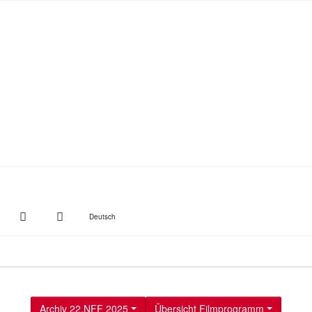
witter
Instagram
Suche
Deutsch
Archiv 22.NFF 2025
Übersicht Filmprogramm