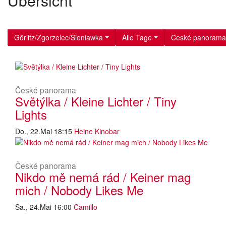
Übersicht
Görlitz/Zgorzelec/Sieniawka
Alle Tage
České panorama
České panorama
Světýlka / Kleine Lichter / Tiny
Lights
Do., 22.Mai 18:15
Heine Kinobar
České panorama
Nikdo mě nemá rád / Keiner mag
mich / Nobody Likes Me
Sa., 24.Mai 16:00
Camillo