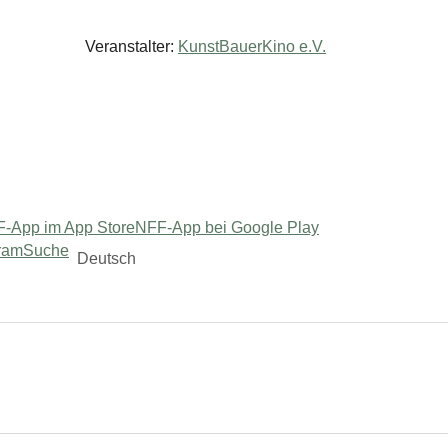
Veranstalter:
KunstBauerKino e.V.
-App im App Store
NFF-App bei Google Play
ram
Suche
Deutsch