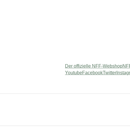
Der offizielle NFF-Webshop
NFF
Youtube
Facebook
Twitter
Instag
 "Service"