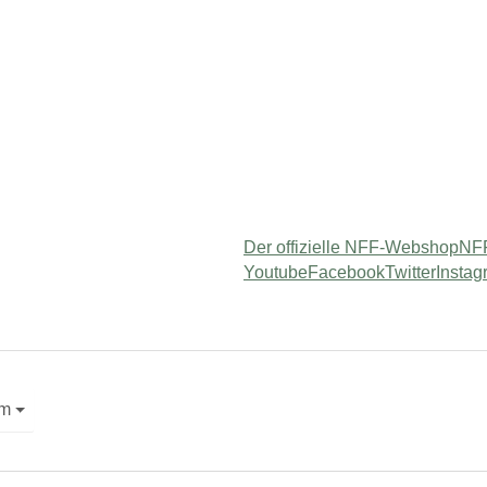
Der offizielle NFF-Webshop
NFF
Youtube
Facebook
Twitter
Instag
"
or "Service"
mm