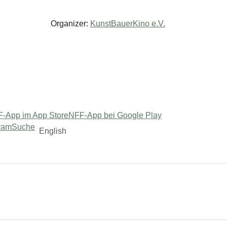
Organizer:
KunstBauerKino e.V.
-App im App Store
NFF-App bei Google Play
ram
Suche
English