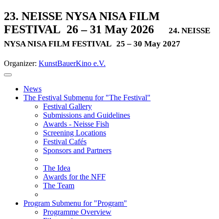
23. NEISSE NYSA NISA FILM
FESTIVAL
26 – 31 May 2026
24. NEISSE
NYSA NISA FILM FESTIVAL
25 – 30 May 2027
Organizer:
KunstBauerKino e.V.
News
The Festival
Submenu for "The Festival"
Festival Gallery
Submissions and Guidelines
Awards - Neisse Fish
Screening Locations
Festival Cafés
Sponsors and Partners
The Idea
Awards for the NFF
The Team
Program
Submenu for "Program"
Programme Overview