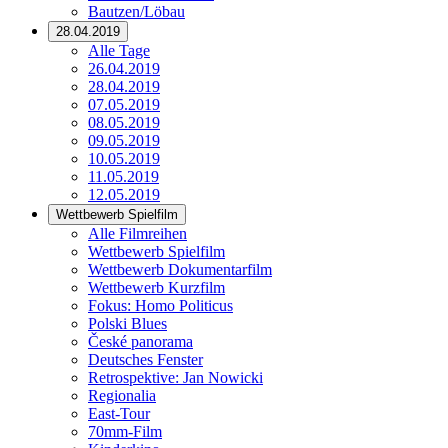
Bautzen/Löbau
28.04.2019
Alle Tage
26.04.2019
28.04.2019
07.05.2019
08.05.2019
09.05.2019
10.05.2019
11.05.2019
12.05.2019
Wettbewerb Spielfilm
Alle Filmreihen
Wettbewerb Spielfilm
Wettbewerb Dokumentarfilm
Wettbewerb Kurzfilm
Fokus: Homo Politicus
Polski Blues
České panorama
Deutsches Fenster
Retrospektive: Jan Nowicki
Regionalia
East-Tour
70mm-Film