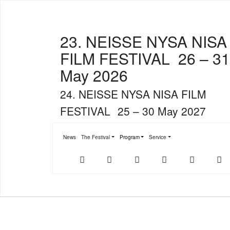
23. NEISSE NYSA NISA
FILM FESTIVAL
26 – 31
May 2026
24. NEISSE NYSA NISA FILM
FESTIVAL
25 – 30 May 2027
News
The Festival
Program
Service
Submenu for "The Festival"
Submenu for "Program"
Submenu for "Service"
Der
NFF-
NFF-
Youtube
Facebook
T
offizielle
App
App
NFF-
im
bei
Webshop
App
Google
Store
Play