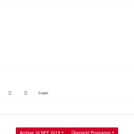
witter
Instagram
Suche
English
Archive 16.NFF 2019
Übersicht Programm