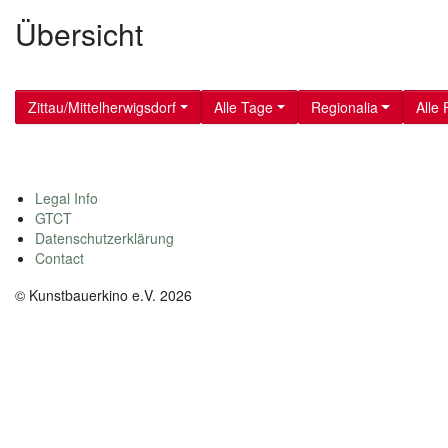
Übersicht
Zittau/Mittelherwigsdorf
Alle Tage
Regionalia
Alle 
Legal Info
GTCT
Datenschutzerklärung
Contact
© Kunstbauerkino e.V. 2026