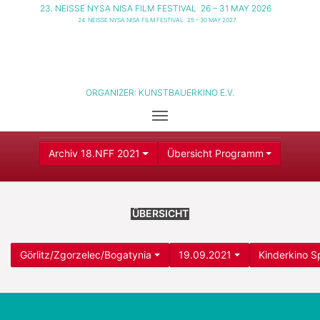
23. NEISSE NYSA NISA FILM FESTIVAL
26 – 31 MAY 2026
24. NEISSE NYSA NISA FILM FESTIVAL
25 – 30 MAY 2027
ORGANIZER:
KUNSTBAUERKINO E.V.
Archiv 18.NFF 2021
Übersicht Programm
ÜBERSICHT
Görlitz/Zgorzelec/Bogatynia
19.09.2021
Kinderkino S