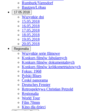
Rumburk/Varnsdorf
Bautzen/Löbau
17.05.2018
Wszystkie dni
15.05.2018
16.05.2018
17.05.2018
18.05.2018
19.05.2018
20.05.2018
Regionalia
Wszystkie serie filmowe
Konkurs filmów fabularnych
Konkurs filmów dokumentalnych
Konkurs filmów krótkometrtażowych
Fokus: 1968
Polski Blues
České panorama
Deutsches Fenster
Retrospektywa Christian Petzold
Regionalia
World Tour
Film 70mm
Kino dla dzieci