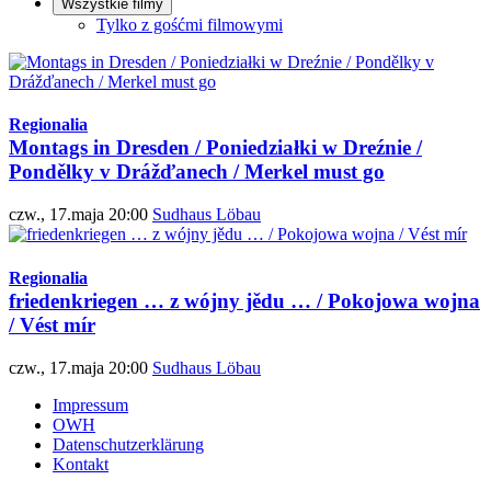
Wszystkie filmy
Tylko z gośćmi filmowymi
Regionalia
Montags in Dresden / Poniedziałki w Dreźnie /
Pondělky v Drážďanech / Merkel must go
czw., 17.maja 20:00
Sudhaus Löbau
Regionalia
friedenkriegen … z wójny jědu … / Pokojowa wojna
/ Vést mír
czw., 17.maja 20:00
Sudhaus Löbau
Impressum
OWH
Datenschutzerklärung
Kontakt