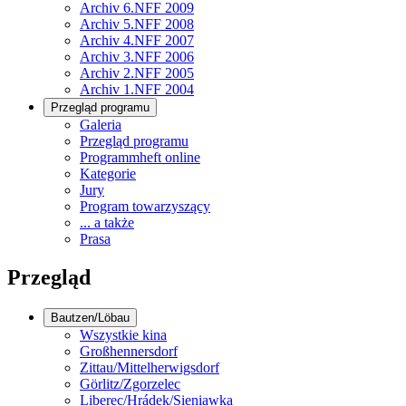
Archiv 6.NFF 2009
Archiv 5.NFF 2008
Archiv 4.NFF 2007
Archiv 3.NFF 2006
Archiv 2.NFF 2005
Archiv 1.NFF 2004
Przegląd programu
Galeria
Przegląd programu
Programmheft online
Kategorie
Jury
Program towarzyszący
... a także
Prasa
Przegląd
Bautzen/Löbau
Wszystkie kina
Großhennersdorf
Zittau/Mittelherwigsdorf
Görlitz/Zgorzelec
Liberec/Hrádek/Sieniawka